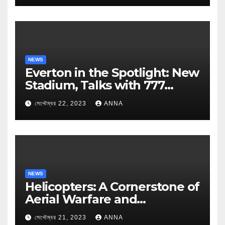
NEWS
Everton in the Spotlight: New
Stadium, Talks with 777
Partners, and Managerial
সেপ্টেম্বর 22, 2023
ANNA
Speculations
NEWS
Helicopters: A Cornerstone of
Aerial Warfare and
Revolutionary Technology
সেপ্টেম্বর 21, 2023
ANNA