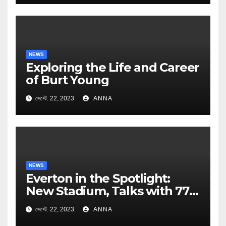
NEWS
Exploring the Life and Career
of Burt Young
সেপ্টে. 22, 2023
ANNA
NEWS
Everton in the Spotlight:
New Stadium, Talks with 777
Partners, and Managerial
সেপ্টে. 22, 2023
ANNA
Speculations