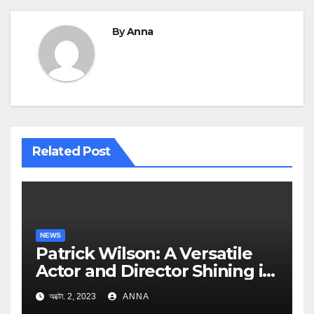
By
Anna
Related Post
NEWS
Patrick Wilson: A Versatile
Actor and Director Shining in
Hollywood
অক্টো. 2, 2023
ANNA