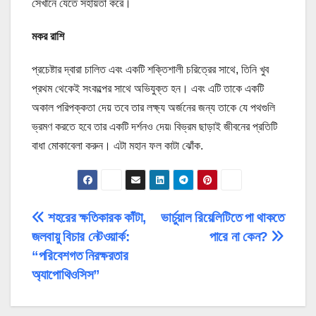
সেখানে যেতে সহায়তা করে।
মকর রাশি
প্রচেষ্টার দ্বারা চালিত এবং একটি শক্তিশালী চরিত্রের সাথে, তিনি খুব
প্রথম থেকেই সংকল্পের সাথে অভিযুক্ত হন। এবং এটি তাকে একটি
অকাল পরিপক্কতা দেয় তবে তার লক্ষ্য অর্জনের জন্য তাকে যে পথগুলি
ভ্রমণ করতে হবে তার একটি দর্শনও দেয়৷ বিভ্রম ছাড়াই জীবনের প্রতিটি
বাধা মোকাবেলা করুন। এটা মহান ফল কাটা ঝোঁক.
পোস্ট
শহরের ক্ষতিকারক কাঁটা,
ভার্চুয়াল রিয়েলিটিতে পা থাকতে
জলবায়ু বিচার নেটওয়ার্ক:
পারে না কেন?
ন্যাভিগেশন
“পরিবেশগত নিরক্ষরতার
অ্যাপোথিওসিস”