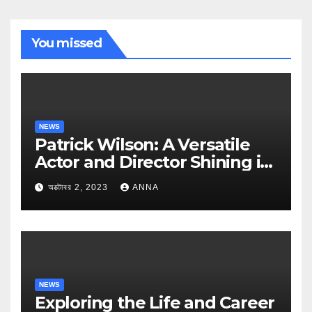
You missed
NEWS
Patrick Wilson: A Versatile
Actor and Director Shining in
Hollywood
অক্টোবর 2, 2023
ANNA
NEWS
Exploring the Life and Career