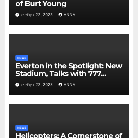
of Burt Young
সেপ্টেম্বর 22, 2023
ANNA
NEWS
Everton in the Spotlight: New
Stadium, Talks with 777
Partners, and Managerial
সেপ্টেম্বর 22, 2023
ANNA
Speculations
NEWS
Helicopters: A Cornerstone of