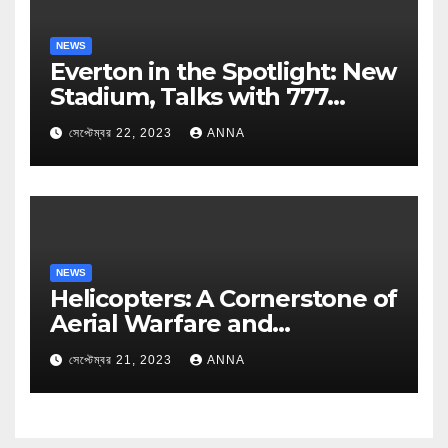
NEWS
Everton in the Spotlight: New
Stadium, Talks with 777
Partners, and Managerial
সেপ্টেম্বর 22, 2023
ANNA
Speculations
NEWS
Helicopters: A Cornerstone of
Aerial Warfare and
Revolutionary Technology
সেপ্টেম্বর 21, 2023
ANNA