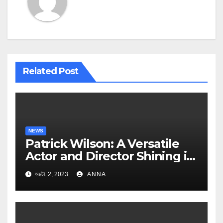
Related Post
NEWS
Patrick Wilson: A Versatile
Actor and Director Shining in
Hollywood
অক্টো. 2, 2023
ANNA