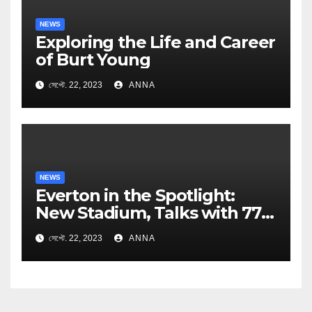
NEWS
Exploring the Life and Career
of Burt Young
সেপ্টে. 22, 2023
ANNA
NEWS
Everton in the Spotlight:
New Stadium, Talks with 777
Partners, and Managerial
সেপ্টে. 22, 2023
ANNA
Speculations