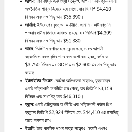
জাপান
: তার বয়স্ক জনসংখ্যা সত্ত্বেও, জাপান একটি প্রভাবশালী
অর্থনৈতিক শক্তি হিসেবে রয়ে গেছে, যার জিডিপি $4,410
বিলিয়ন এবং মাথাপিছু আয় $35,390।
জার্মানি
: ইউরোপের বৃহত্তম অর্থনীতি, জার্মানি একটি রপ্তানি
পাওয়ার হাউস হিসাবে অবিরত রয়েছে, যার জিডিপি $4,309
বিলিয়ন এবং মাথাপিছু আয় $51,380৷
ভারত
: ডিজিটাল রূপান্তরকে কেন্দ্র করে, ভারত আগামী
বছরগুলিতে দ্রুত বৃদ্ধি পাবে বলে আশা করা হচ্ছে, বর্তমানে
$3,750 বিলিয়ন এর GDP এবং $2,600 এর মাথাপিছু আয়
রয়েছে।
ইউনাইটেড কিংডম
: ব্রেক্সিট অনিশ্চয়তা সত্ত্বেও, যুক্তরাজ্য
একটি শক্তিশালী অর্থনীতি রয়ে গেছে, যার জিডিপি $3,159
বিলিয়ন এবং মাথাপিছু আয় $46,310।
ফ্রান্স
: একটি বৈচিত্র্যময় অর্থনীতি এবং শক্তিশালী পর্যটন শিল্প
ফ্রান্সের জিডিপি $2,924 বিলিয়ন এবং $44,410 এর মাথাপিছু
আয়ে অবদান রাখে।
ইতালি
: উচ্চ পাবলিক ঋণের মাত্রা সত্ত্বেও, ইতালি এখনও